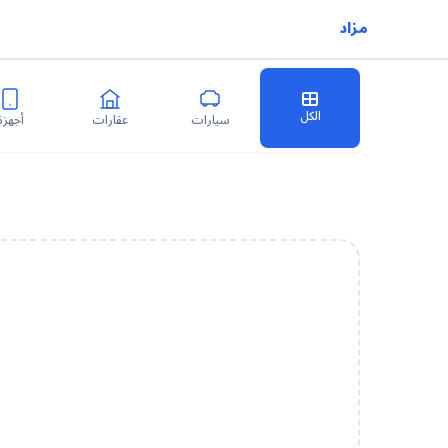
مزاد
الكل
سيارات
عقارات
أجهزة