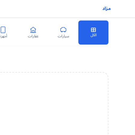
مزاد
الكل
سيارات
عقارات
أجهزة