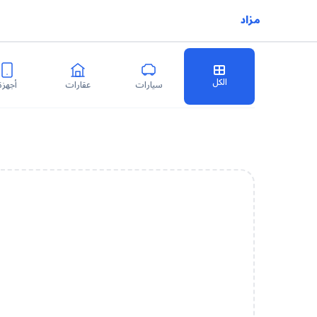
مزاد
الكل
سيارات
عقارات
أجهزة