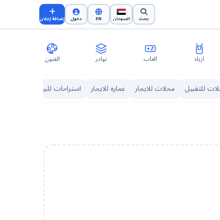
بحث
السودان
EN
دخول
إضافة إعلان
ازياء
العاب
نوادر
الفنون
الرحل
ات للتقبيل
محلات للايجار
عماره للايجار
استراحات للبيع
فلل للايجار