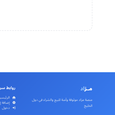
مـز
اد
روابط سر
الرئيسي
منصة مزاد موثوقة وآمنة للبيع والشراء في دول
إضافة إ
الخليج
دخول