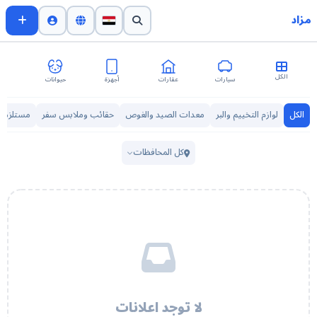
مزاد
الكل
سيارات
عقارات
أجهزة
حيوانات
اث
الكل
لوازم التخييم والبر
معدات الصيد والغوص
حقائب وملابس سفر
مستلزمات
كل المحافظات
لا توجد اعلانات