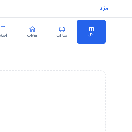
مزاد
الكل
سيارات
عقارات
أجهزة