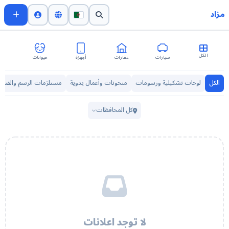
مزاد
الكل
سيارات
عقارات
أجهزة
حيوانات
اث
الكل
لوحات تشكيلية ورسومات
منحوتات وأعمال يدوية
مستلزمات الرسم والفنون
كل المحافظات
لا توجد اعلانات